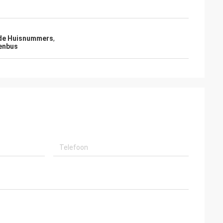
de Huisnummers
,
venbus