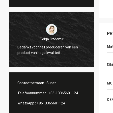
PR
Tolga Ozdemir
Achtervolg Ma
Mat
voor het produceren van een
Perfect - het product is pr
van hoge kwaliteit.
nodig heb
Dik
Contactpersoon :
Super
MO
Telefoonnummer :
+86-13365601124
OE
WhatsApp :
+8613365601124