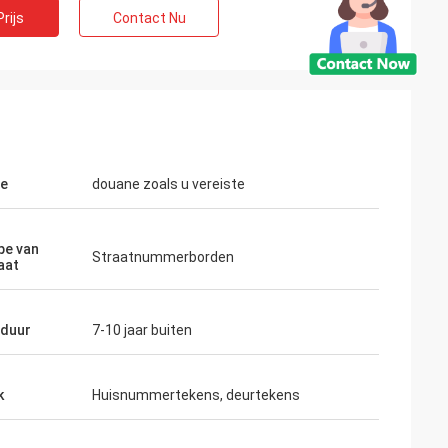
rijs
Contact Nu
te
douane zoals u vereiste
pe van
Straatnummerborden
aat
sduur
7-10 jaar buiten
k
Huisnummertekens, deurtekens