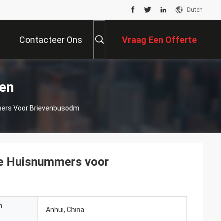
Dutch
Contacteer Ons
Vraag Een Offerte
Aan
en
mers Voor Brievenbusodm
de Huisnummers voor
n
Anhui, China