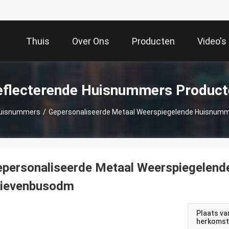
Thuis
Over Ons
Producten
Video's
eflecterende Huisnummers Product
Huisnummers
/
Gepersonaliseerde Metaal Weerspiegelende Huisnum
epersonaliseerde Metaal Weerspiegelen
rievenbusodm
Plaats va
herkomst