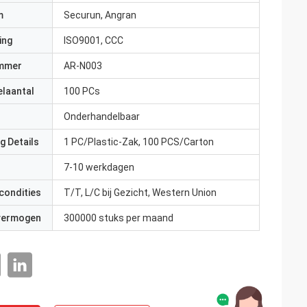
m
Securun, Angran
ing
ISO9001, CCC
mmer
AR-N003
elaantal
100 PCs
Onderhandelbaar
g Details
1 PC/Plastic-Zak, 100 PCS/Carton
7-10 werkdagen
condities
T/T, L/C bij Gezicht, Western Union
 vermogen
300000 stuks per maand