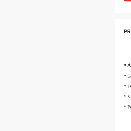
PR
•
A
* G
* D
* V
* P