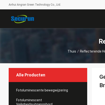
Anhui Angran Green Technology Co., Ltd.
R
Thuis
/
Reflecterende 
Alle Producten
G
B
Fotoluminescente bewegwijzering
Fotoluminescent
Veiligheidsuitgangsbord