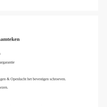
aamteken
n
argarantie
igen & Openlucht het bevestigen schroeven.
iezen.