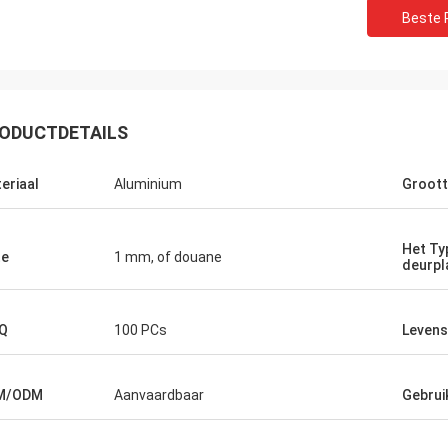
Beste P
ODUCTDETAILS
ccini
Dev Shu
eriaal
Aluminium
Groot
ecies wat ik
uitstekende product en mensen aan het
werk met!
Het Ty
te
1 mm, of douane
deurpl
Q
100 PCs
Leven
M/ODM
Aanvaardbaar
Gebrui