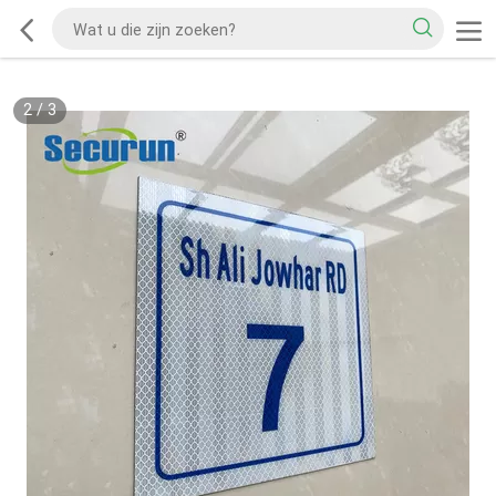
2
/
3