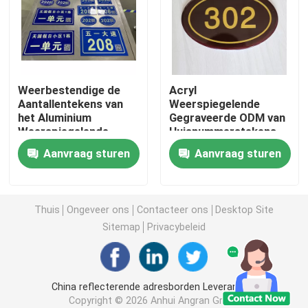
Fotoluminescente Vuurtekens
Fotoluminescente trapneuzen
Weerbestendige de
Acryl
Aantallentekens van
Weerspiegelende
het Aluminium
Gegraveerde ODM van
Fotoluminescente uitgangspadmarkeringen
Weerspiegelende
Huisnummerstekens
Adres voor de Bouw
Laser
Aanvraag sturen
Aanvraag sturen
van Flat
De lichtgevende Noteringen van de Uitgangsweg
Photoluminescent Strook
Thuis
Ongeveer ons
Contacteer ons
Desktop Site
Sitemap
Privacybeleid
Fotoluminescente leuningstrips
China reflecterende adresborden Leverancier.
Fotoluminescente veiligheidsproducten
Copyright © 2026 Anhui Angran Green