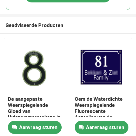
Geadviseerde Producten
Thuis
De aangepaste
Oem de Waterdichte
Weerspiegelende
Weerspiegelende
Gloed van
Fluorescente
Producten
Huisnummerstekens in
Aantallen van de
Dark voor Straatdeur
Huisnummerplaque
Aanvraag sturen
Aanvraag sturen
voor Huizen
Videos