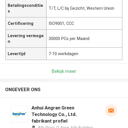
Betalingsconditie
T/T, L/C bij Gezicht, Western Union
s
Certificering
ISO9001, CCC
Levering vermoge
30000 PCs per Maand
n
Levertijd
7-10 werkdagen
Bekijk meer
ONGEVEER ONS
Anhui Angran Green
Technology Co., Ltd.
fabrikant profiel
8th Floor, D Area, 6th Building,