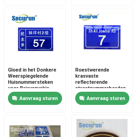
Over ons
Fabrieksreis
Kwaliteitscontrole
Gloed in het Donkere
Roestwerende
Contacteer ons
Weerspiegelende
krasvaste
Huisnummersteken
reflecterende
voor Brievenvakje
straatnummerborden
Hoge zichtbaarheid
Vraag een offerte aan
Aanvraag sturen
Aanvraag sturen
huisnummers
Fotoluminescente bewegwijzering
Fotoluminescent Veiligheidsuitgangsbord