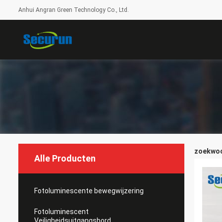
Anhui Angran Green Technology Co., Ltd.
zoekwoor
Alle Producten
Fotoluminescente bewegwijzering
Fotoluminescent
Veiligheidsuitgangsbord