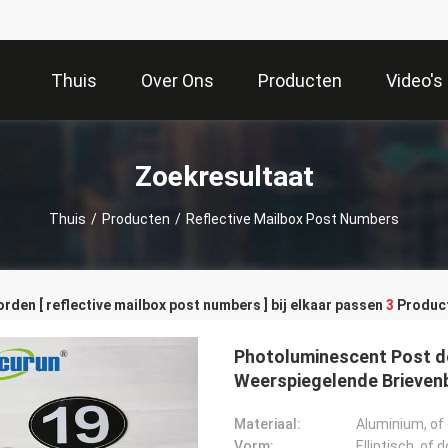
Thuis
Over Ons
Producten
Video's
Zoekresultaat
Thuis
/
Producten
/
Reflective Mailbox Post Numbers
den [ reflective mailbox post numbers ] bij elkaar passen
3
Produc
Photoluminescent Post d
Weerspiegelende Brieven
Materiaal:
Aluminium, of
Vorm:
Elliptisch, of