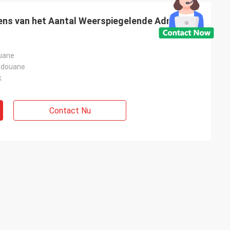
ens van het Aantal Weerspiegelende Adres voor
ouane
 douane
k
u
 mensen aan het
Contact Nu