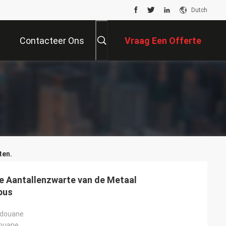
Dutch
Contacteer Ons
Vraag Een Offerte
Aan
ten.
e Aantallenzwarte van de Metaal
bus
 douane
 douane