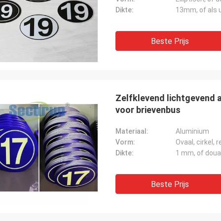
Dikte:
13mm, of als 
Beste Prijs
Zelfklevend lichtgevend 
voor brievenbus
Materiaal:
Aluminium
Vorm:
Ovaal, cirkel,
Dikte:
1 mm, of dou
Beste Prijs