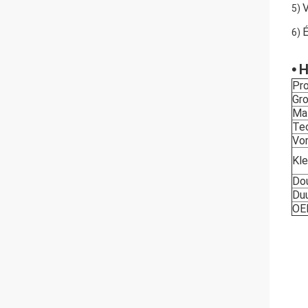
V
5)
É
6)
•
H
Pr
Gr
Mat
Te
Vo
Kle
Do
Du
OE