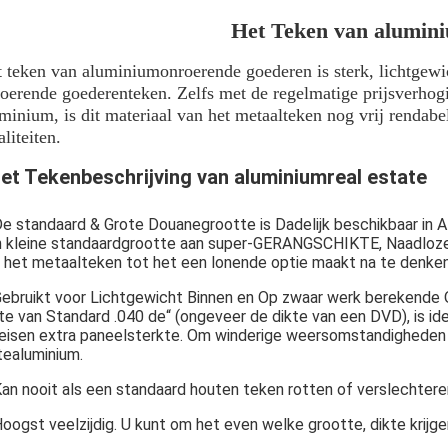
Het Teken van alumini
 teken van aluminiumonroerende goederen is sterk, lichtgewi
oerende goederenteken. Zelfs met de regelmatige prijsverho
minium, is dit materiaal van het metaalteken nog vrij rendabel
liteiten.
et Tekenbeschrijving van aluminiumreal estate
e standaard & Grote Douanegrootte is Dadelijk beschikbaar in A
 kleine standaardgrootte aan super-GERANGSCHIKTE, Naadloze A
 het metaalteken tot het een lonende optie maakt na te denken
ebruikt voor Lichtgewicht Binnen en Op zwaar werk berekende 
te van Standard .040 de“ (ongeveer de dikte van een DVD), is i
eisen extra paneelsterkte. Om winderige weersomstandigheden te
tealuminium.
an nooit als een standaard houten teken rotten of verslechtere
oogst veelzijdig. U kunt om het even welke grootte, dikte krijge