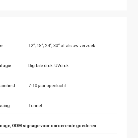
te
12“, 18“, 24“, 30“ of als uw verzoek
u
 mensen aan het
logie
Digitale druk, UVdruk
aamheid
7-10 jaar openlucht
ssing
Tunnel
gnage
,
ODM signage voor onroerende goederen