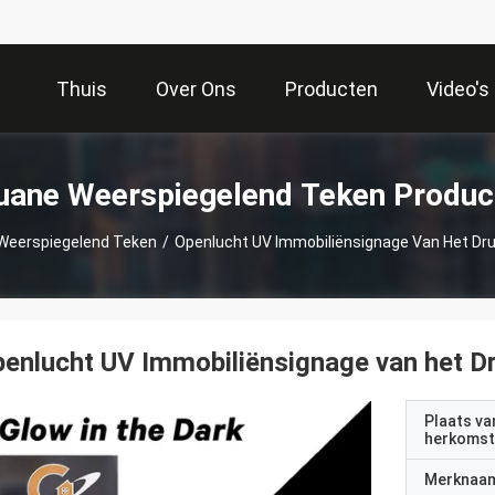
Thuis
Over Ons
Producten
Video's
uane Weerspiegelend Teken Produc
Weerspiegelend Teken
/
Openlucht UV Immobiliënsignage Van Het D
enlucht UV Immobiliënsignage van het 
Plaats va
herkomst
Merknaa