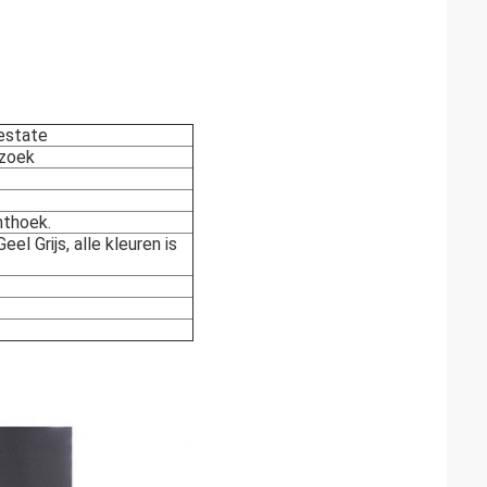
estate
rzoek
hthoek.
el Grijs, alle kleuren is