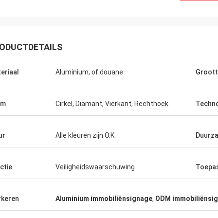
ODUCTDETAILS
eriaal
Aluminium, of douane
Groot
Achtervolg Maccini
Dev Sh
 - het product is precies wat ik
uitstekende product en
heb
werk met!
rm
Cirkel, Diamant, Vierkant, Rechthoek.
Techno
ur
Alle kleuren zijn O.K.
Duurz
ctie
Veiligheidswaarschuwing
Toepa
keren
Aluminium immobiliënsignage
,
ODM immobiliënsi