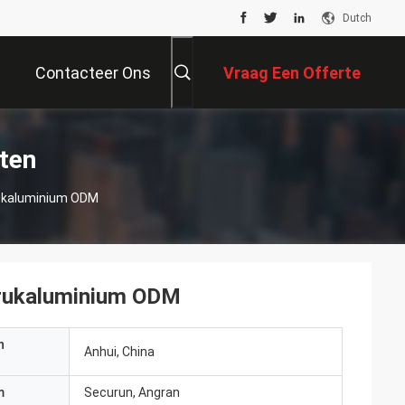
Dutch
Contacteer Ons
Vraag Een Offerte
Aan
ten
rukaluminium ODM
Drukaluminium ODM
n
Anhui, China
m
Securun, Angran