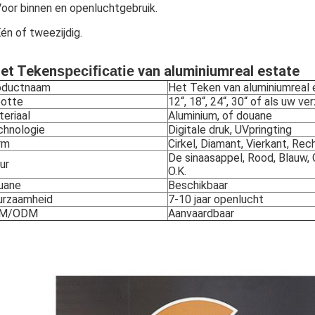
oor binnen en openluchtgebruik.
én of tweezijdig.
et Teken
van aluminiumreal estate
specificatie
oductnaam
Het Teken van aluminiumreal 
ootte
12“, 18“, 24“, 30“ of als uw ve
eriaal
Aluminium, of douane
chnologie
Digitale druk, UVpringting
rm
Cirkel, Diamant, Vierkant, Rec
De sinaasappel, Rood, Blauw, Ge
ur
O.K.
uane
Beschikbaar
urzaamheid
7-10 jaar openlucht
M/ODM
Aanvaardbaar