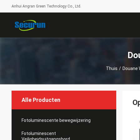
Anhui Angran Green Technology Co., Ltd.
Do
Thuis
/
Douane 
Alle Producten
Op
Fotoluminescente bewegwijzering
Fotoluminescent
Veiligheidsuitgangsbord