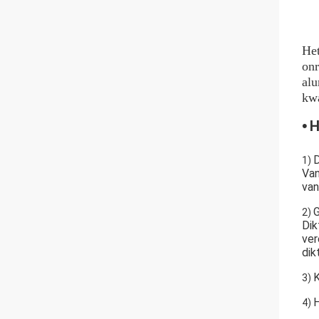
Het
onr
alu
kwa
•
H
D
1)
Van
van
G
2)
Dik
ver
dik
K
3)
H
4)