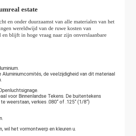
umreal estate
cht en onder duurzaamst van alle materialen van het
gingen wereldwijd van de ruwe kosten van
 en blijft in hoge vraag naar zijn onverslaanbare
luminium.
luminiumcomités, de veelzijdigheid van dit materiaal
.
Openluchtsignage.
deaal voor Binnenlandse Tekens. De buitentekens
 weerstaan, verkies .080“ of .125“ (1/8“)
n.
n, wil het vormontwerp en kleuren u.