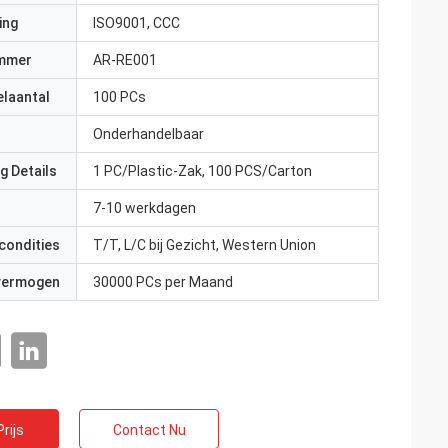
ing
ISO9001, CCC
mmer
AR-RE001
elaantal
100 PCs
Onderhandelbaar
g Details
1 PC/Plastic-Zak, 100 PCS/Carton
7-10 werkdagen
condities
T/T, L/C bij Gezicht, Western Union
 vermogen
30000 PCs per Maand
rijs
Contact Nu