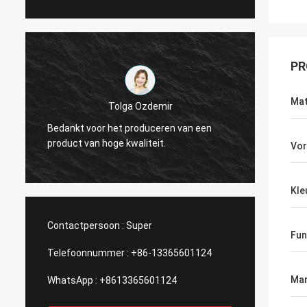
PR
Mat
Tolga Ozdemir
Bedankt voor het produceren van een
Perfect
product van hoge kwaliteit.
nodig 
Vo
Kle
Contactpersoon :
Super
Fun
Telefoonnummer :
+86-13365601124
Mar
WhatsApp :
+8613365601124