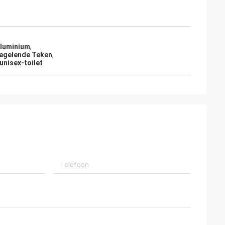
Aluminium
,
iegelende Teken
,
unisex-toilet