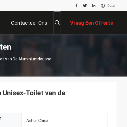
Dutch
Contacteer Ons
Vraag Een Offerte
ten
Aan
let Van De Aluminiumdouane
 Unisex-Toilet van de
n
Anhui, China