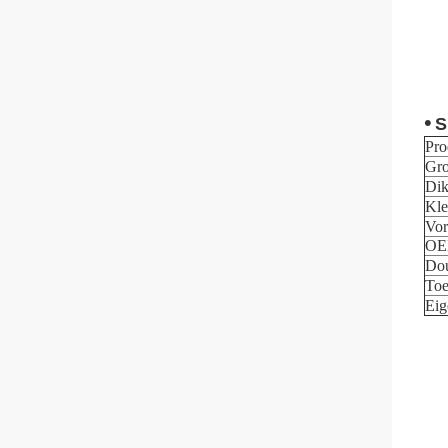
•
S
Pro
Gro
Dik
Kle
Vo
OE
Do
Toe
Eig