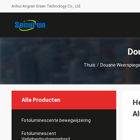
Anhui Angran Green Technology Co., Ltd.
Do
Thuis
/
Douane Weerspiege
Alle Producten
He
A
Fotoluminescente bewegwijzering
Fotoluminescent
Veiligheidsuitgangsbord