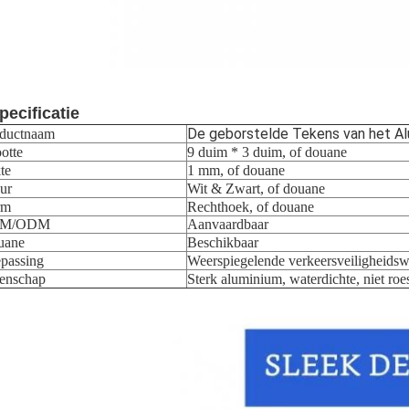
pecificatie
De geborstelde Tekens van het A
ductnaam
otte
9 duim * 3 duim, of douane
te
1 mm, of douane
ur
Wit & Zwart, of douane
rm
Rechthoek, of douane
M/ODM
Aanvaardbaar
uane
Beschikbaar
passing
Weerspiegelende verkeersveiligheids
enschap
Sterk aluminium, waterdichte, niet roe