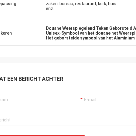
passing
zaken, bureau, restaurant, kerk, huis
enz.
Douane Weerspiegelend Teken Geborsteld 
keren
Unisex-Symbool van het douane het Weersp
Het geborstelde symbool van het Aluminium 
AT EEN BERICHT ACHTER