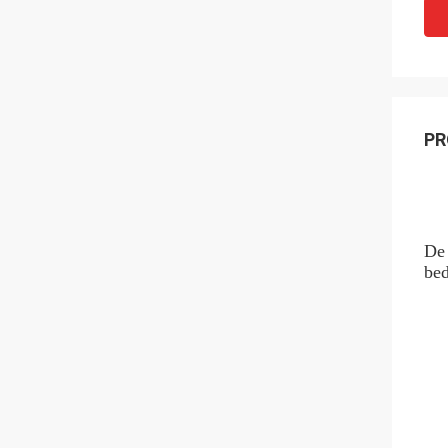
PR
De 
bed