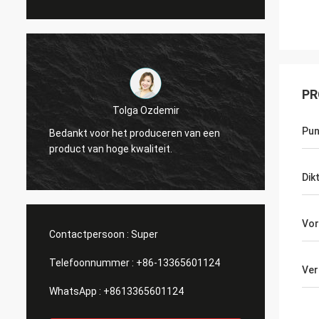
PR
Tolga Ozdemir
Pu
Bedankt voor het produceren van een
Perfect
product van hoge kwaliteit.
nodig 
Dik
Vo
Contactpersoon :
Super
Telefoonnummer :
+86-13365601124
Ver
WhatsApp :
+8613365601124