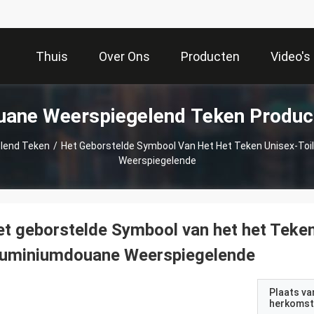
Thuis
Over Ons
Producten
Video's
uane Weerspiegelend Teken Produc
lend Teken
/
Het Geborstelde Symbool Van Het Het Teken Unisex-Toi
Weerspiegelende
t geborstelde Symbool van het het Teken
luminiumdouane Weerspiegelende
Plaats va
herkomst