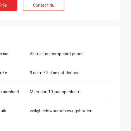
rijs
Contact Nu
u
riaal
Aluminium composiet paneel
 mensen aan het
otte
9 duim * 3 duim, of douane
rzaamheid
Meer dan 10 jaar openlucht
uik
veiligheidswaarschuwingsborden