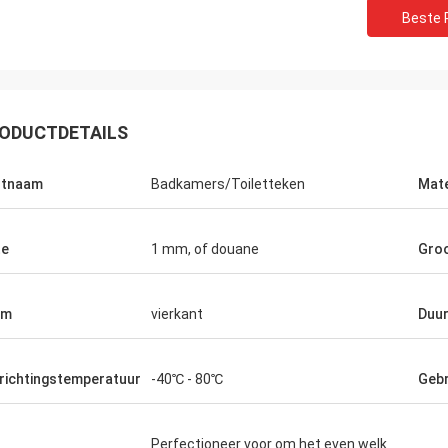
Beste P
ODUCTDETAILS
Achtervolg Maccini
Dev Sh
ntnaam
Badkamers/Toiletteken
Mate
 - het product is precies wat ik
uitstekende product en
heb
werk met!
te
1 mm, of douane
Gro
rm
vierkant
Duu
richtingstemperatuur
-40℃ - 80℃
Gebr
Perfectioneer voor om het even welk