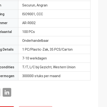
m
Securun, Angran
ing
ISO9001, CCC
mmer
AR-R002
elaantal
100 PCs
Onderhandelbaar
g Details
1 PC/Plastic-Zak, 35 PCS/Carton
7-10 werkdagen
condities
T/T, L/C bij Gezicht, Western Union
 vermogen
300000 stuks per maand