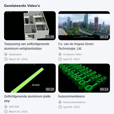
Gerelateerde Video's
00:26
04:23
Toepassing van zelflichtgevende
Co. van de Angran Groen
aluminium veiligheidsstrips
Technologie, Ltd.
Application
Company Video
March 04, 2023
April 20, 2023
00:19
00:13
Zelflichtgevende aluminium platte
huisnummertekens
strip
Huisnummertekens
ART-009
April 08, 2023
March 04, 2023