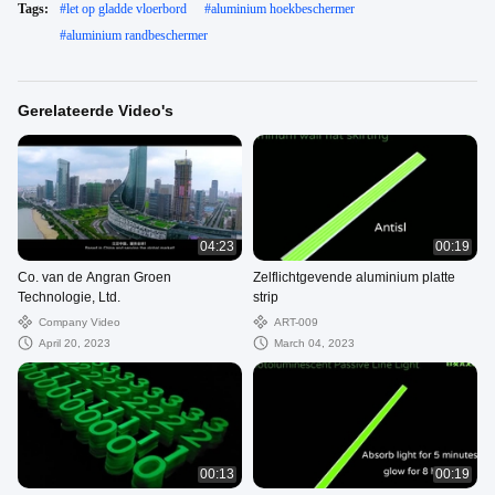
Tags:
#
let op gladde vloerbord
#
aluminium hoekbeschermer
#
aluminium randbeschermer
Gerelateerde Video's
04:23
00:19
Co. van de Angran Groen
Zelflichtgevende aluminium platte
Technologie, Ltd.
strip
Company Video
ART-009
April 20, 2023
March 04, 2023
00:13
00:19