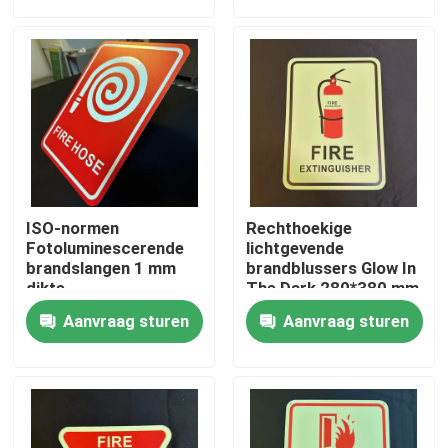
Over ons
Fabrieksreis
Kwaliteitscontrole
ISO-normen
Rechthoekige
Contacteer ons
Fotoluminescerende
lichtgevende
brandslangen 1 mm
brandblussers Glow In
dikte
The Dark 280*380 mm
Vraag een offerte aan
Aanvraag sturen
Aanvraag sturen
Fotoluminescente bewegwijzering
Fotoluminescent Veiligheidsuitgangsbord