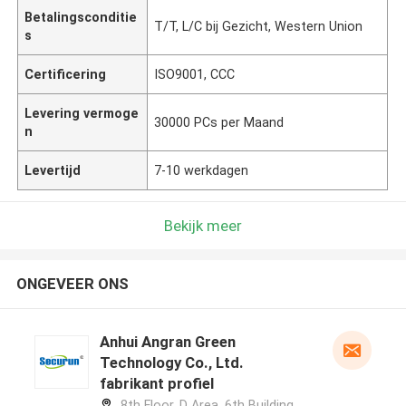
Betalingsconditie
T/T, L/C bij Gezicht, Western Union
s
Certificering
ISO9001, CCC
Levering vermoge
30000 PCs per Maand
n
Levertijd
7-10 werkdagen
Bekijk meer
ONGEVEER ONS
Anhui Angran Green
Technology Co., Ltd.
fabrikant profiel
8th Floor, D Area, 6th Building,