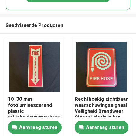
Geadviseerde Producten
Thuis
10*30 mm
Rechthoekig zichtbaar
fotoluminescerend
waarschuwingssignaal
plastic
Veiligheid Brandweer
Producten
veiligheidsvuurverbrander
Signaal gloeit in het
donker
Aanvraag sturen
Aanvraag sturen
Videos