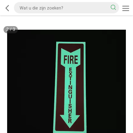
2
/
3