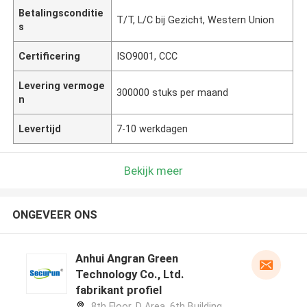
Betalingsconditie
T/T, L/C bij Gezicht, Western Union
s
Certificering
ISO9001, CCC
Levering vermoge
300000 stuks per maand
n
Levertijd
7-10 werkdagen
Bekijk meer
ONGEVEER ONS
Anhui Angran Green
Technology Co., Ltd.
fabrikant profiel
8th Floor, D Area, 6th Building,