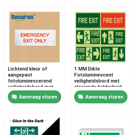
Over ons
Fabrieksreis
Kwaliteitscontrole
Lichtend kleur of
1 MM Dikte
Contacteer ons
aangepast
Fotoluminescent
fotoluminescerend
veiligheidsbord met
veiligheidsbord met
gloeiende helderheid
montageapparatuur
Mcd/M2
Vraag een offerte aan
Aanvraag sturen
Aanvraag sturen
Fotoluminescente bewegwijzering
Fotoluminescent Veiligheidsuitgangsbord