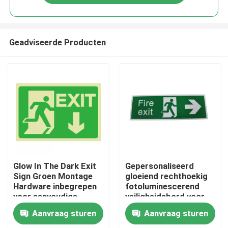
Geadviseerde Producten
Thuis
Glow In The Dark Exit
Gepersonaliseerd
Sign Groen Montage
gloeiend rechthoekig
Hardware inbegrepen
fotoluminescerend
Producten
voor eenvoudige
veiligheidsbord voor
installatie
binnen- en
Aanvraag sturen
Aanvraag sturen
buitenruimte
Videos