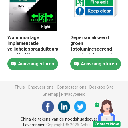
Fotoluminescente Vuurtekens
Fotoluminescente trapneuzen
Wandmontage
Gepersonaliseerd
implementatie
groen
veiligheidsbranduitgangstekens
fotoluminescerend
Fotoluminescente uitgangspadmarkeringen
met 8 - 10 uur
veiligheidsbord dat in
lichtduur
het donker gloeit
Aanvraag sturen
Aanvraag sturen
De lichtgevende Noteringen van de Uitgangsweg
Photoluminescent Strook
Thuis
Ongeveer ons
Contacteer ons
Desktop Site
Sitemap
Privacybeleid
Fotoluminescente leuningstrips
China de tekens van de noodsituatieevacuatie
Fotoluminescente veiligheidsproducten
Leverancier.
Copyright © 2026 Anhui Angran