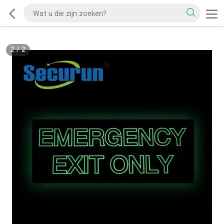
2
/
2